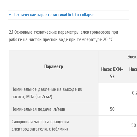
+
-
Технические характеристики
Click to collapse
2.1 Основные технические параметры электронасосов при
работе на чистой пресной воде при температуре 20 °С
Элек
Параметр
Насос БХ14-
Нас
53
Номинальное давление на выходе из
0,
насоса, МПа (кгс/см2)
Номинальная подача, л/мин
50
Синхронная частота вращения
50
электродвигателя, с (об/мин)