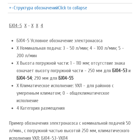
+
-
Структура обозначений
Click to collapse
БХ14-5
Х
-
Х
Х
4
БХ14-5 Условное обозначение электронасоса
Х Номинальная подача: 3 - 50 л/мин; 4 - 100 л/мин; 5 -
200 л/мин
Х Высота погружной части: 1 - 110 мм; отсутствие знака
означает высоту погружной части - 250 мм для
БХ14-53
и
БХ14-54
; 290 мм для
БХ14-55
Х Климатическое исполнение: УХЛ - для районов с
умеренным климатом; 0 - общеклиматическое
исполнение
4 Категория размещения
Пример обозначения электронасоса с номинальной подачей 50
л/мин., с погружной частью высотой 250 мм, климатического
исполнения УХЛ: БХ14-53-УХЛ4