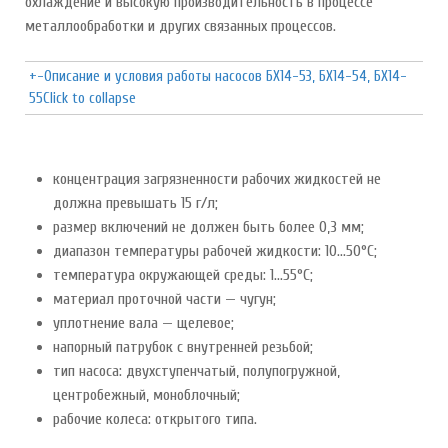
охлаждение и высокую производительность в процессе
металлообработки и других связанных процессов.
+
-
Описание и условия работы насосов БХ14-53, БХ14-54, БХ14-
55
Click to collapse
концентрация загрязненности рабочих жидкостей не
должна превышать 15 г/л;
размер включений не должен быть более 0,3 мм;
диапазон температуры рабочей жидкости: 10...50°C;
температура окружающей среды: 1...55°C;
материал проточной части — чугун;
уплотнение вала — щелевое;
напорный патрубок с внутренней резьбой;
тип насоса: двухступенчатый, полупогружной,
центробежный, моноблочный;
рабочие колеса: открытого типа.