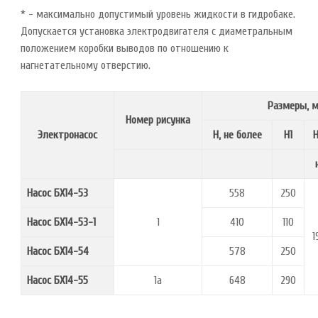
* - максимально допустимый уровень жидкости в гидробаке.
Допускается установка электродвигателя с диаметральным
положением коробки выводов по отношению к
нагнетательному отверстию.
Размеры, 
Номер рисунка
Электронасос
Н, не более
Н1
Насос БХ14-53
558
250
Насос БХ14-53-1
1
410
110
1
Насос БХ14-54
578
250
Насос БХ14-55
1а
648
290