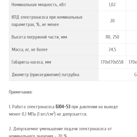
Номинальная мощность, кВт
1,02
КПД электронасоса при номинальных
20
параметрах, %, не менее
Высота погружной части, мм
110, 250
Масса, кг, не более
24,5
Габариты насоса, мм
170x170x558
170
Диаметр (присоединение) патрубка
G
Примечания:
1. Работа электронасоса
БХ14-53
при давлении на выходе
2
менее 0,1 МПа (1 кгс/см
) не допускается.
2. Допускаемое уменьшение подачи электронасоса от
номинального значения - 20 %.