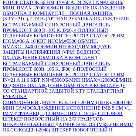
РОТОР СТАТОР, 66 НМ, IN=58 A, 24.2КВТ NN=3500ОБ/
МИН, НМAX=7000ОБ/МИН, ВОДЯНОЕ ОХЛАЖДЕНИЕ
ОБМОТКА В КОМПАУНДЕ + ПОЛНАЯ ЗАЩИТА
(KTY+PTC), СТАНДАРТНАЯ РУБАШКА ОХЛАЖДЕНИЯ
ВСТРАИВАЕМЫЙ СИНХРОННЫЙ ДВИГАТЕЛЬ
ПРОМ.КОНТ. 600 В, 105 K, IP00, 4-ПОЛЮСНЫЙ
ОТДЕЛЬНЫЕ КОМПОНЕНТЫ: РОТОР, СТАТОР, 28 HM,
IНОМ.=36 A,16 КВТ NНОМ.=5500 ОБ/МИН,
NМАКС.=24000 ОБ/МИН НЕОБХОДИМ МОДУЛЬ
ЗАЩИТЫ НАПРЯЖЕНИЯ (VPM) ВОДЯНОЕ
ОХЛАЖДЕНИЕ ОБМОТКА В КОМПАУНД
ВСТРАИВАЕМЫЙ СИНХРОННЫЙ ДВИГАТЕЛЬ
ПРОМ.КОНТ. 600В, 105 K, IP00, 6-ПОЛЮСНЫЙ
ОТДЕЛЬНЫЕ КОМПОНЕНТЫ: РОТОР, СТАТОР, 13 НМ,
IN=21 A 11.6 КВТ, NN=8500ОБ/МИН НМAX=12000ОБ/МИН,
ВОДЯНОЕ ОХЛАЖДЕНИЕ ОБМОТКА В КОМПАУНДЕ
СО СТАНДАРТНОЙ ЗАЩИТОЙ KTY СТАНДАРТНАЯ
РУБАШКА
СИНХРОННЫЙ ДВИГАТЕЛЬ 1FT7 20 HM (100 К), 3000 ОБ/
МИН САМООХЛАЖДЕНИЕ ИСПОЛНЕНИЕ IMB 5 (IM V1,
IM V3) ФЛАНЕЦ 1 (СОВМЕСТИМ С 1FT6), СИЛОВОЙ
ШТЕКЕР ПОВОРОТНЫЙ НА 270 ГРАДУСОВ
ИНКРЕМЕНТАЛЬНЫЙ ДАТЧИК SIN/COS 1VSS 2048 ИМП/
ОБ (ЭНКОДЕР I-2048) ШТЕКЕР ПОВОРОТНЫЙ Н