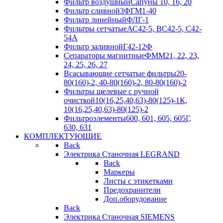
Фильтр воздушный
Сапуны 10, 16, 20
Фильтр сливной
3ФГМ1-40
Фильтр линейный
ФЛГ-1
Фильтры сетчатые
АС42-5, ВС42-5, С42-
54А
Фильтр заливной
Г42-12Ф
Сепараторы магнитные
ФММ21, 22, 23,
24, 25, 26, 27
Всасывающие сетчатые фильтры
20-
80(160)-2, 40-80(160)-2, 80-80(160)-2
Фильтры щелевые с ручной
очисткой
10(16,25,40,63)-80(125)-1К,
10(16,25,40,63)-80(125)-2
Фильтроэлементы
600, 601, 605, 605Г,
630, 631
КОМПЛЕКТУЮЩИЕ
Back
Электрика Станочная LEGRAND
Back
Маркеры
Листы с этикетками
Предохранители
Доп.оборудование
Back
Электрика Станочная SIEMENS