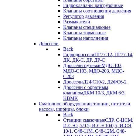
Гидроклапаны разгрузочные
Клапаны соотношения давления
Регулятор давления
Размыкатели
Клапаны специальные
Клапаны тормозные
Клапаны наполнения
Дроссели
Back
Гидродроссели
ПГ77-12, ПГ77-14,
ДК, ДК-С, ДР, ДР-С
Дроссели путевые
МДО-103,
МДО-С103, МДО-203, МДО-
С203
Дроссели
Д2ФС10-2, Д2ФС6-2
Дроссели с обратным
клапаном
ДКМ 10/3, ДКМ 6/3,
KBMK
Смазочное оборудование
станции, питатели,
насосы, шприцы, блоки
Back
Станции смазочные
СДР, С-ЦСМ,
И-СЭ 2,5/0,5; И-СЭ 10/0,5; И-СЭ
10/1, С48-11М, С48-12М, С48-