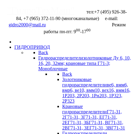
"ГидроТехМаш"
тел:+7 (495) 926-38-
84, +7 (965) 372-11-90 (многоканальные) e-mail:
Отправить запрос
Режим
00
00
работы пн-пт: 9
-17
ГИДРОПРИВОД
Back
Гидрораспределители
золотниковые Ду 6, 10,
16, 20, 32мм; крановые типа Г71-3;
Моноблочные
Back
Золотниковые
гидрораспределители
ве6, вмм6,
вмр6, ве10, вмм10, вех16, вмм16,
1Р203, 2Р203, 1Рн203, 1Р323,
2Р323
Крановые
гидрораспределители
Г71-31,
2Г71-31, 3Г71-31, ЕГ71-31,
2ЕГ71-31, ЗБГ71-З1, ВГ71-31,
2ВГ71-31, 3EГ71-31, 3BГ71-31
Гидрораспределители