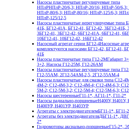
Насосы пластинчатые регулируемые типа
НПлР
НПлР-20/6,3; НПлР-20/16; НПлР-50/6,3;
НПлР-80/6,3; НПлР-80/16; НПлР-125/6,3; НПл
НПлР-125/12,5
Насосы пластинчатые нерегулируемые типа Б
41Б, БГ12-41А, БГ12-41, БГ12-42, 3БГ12-41Б,
3БГ12-41, 3БГ12-42, 6БГ12-41А, 6БГ12-41, 6БГ
10БГ12-41, 10БГ12-42, 16БГ12-42
Насосный агрегат серии БГ12-4
Насосные агр
комплектуются насосами БГ12-42, БГ12-41, Б
41Б
Насосы пластинчатые типа Г12-2М
Габарит 3+
3+2, Насосы Г12-25М, Г12-26АМ
Насосы пластинчатые регулируемые типа Г12
Г12-55АМ, 2Г12-54АМ-2,5, 2Г12-55АМ-4
Насосы пластинчатые для смазки типа C12-4
4М-2; С12-4М-3,2; С12-4М-4; С12-4М-6,3; С12
5М-2; С12-5М-3,2; С12-5М-4; С12-5М-6,3; С1
Насосы шестеренные
Г11-1*, АГ11-1*, Г11-2*
Насосы радиально-поршневые
Н400У, Н401У, 
Н400УР, Н401УР, Н403УР
Агрегаты с электродвигателем
БГ11-1*, БГ11-2
Агрегаты без электродвигателя
ДБГ11-1*, ДВГ
2*
Гидромоторы аксиально-поршневые
Г15-2*, Э