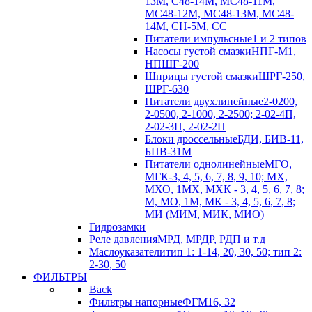
13М, С48-14М, МС48-11М,
МС48-12М, МС48-13М, МС48-
14М, СН-5М, CC
Питатели импульсные
1 и 2 типов
Насосы густой смазки
НПГ-М1,
НПШГ-200
Шприцы густой смазки
ШРГ-250,
ШРГ-630
Питатели двухлинейные
2-0200,
2-0500, 2-1000, 2-2500; 2-02-4П,
2-02-3П, 2-02-2П
Блоки дроссельные
БДИ, БИВ-11,
БПВ-31М
Питатели однолинейные
МГО,
МГК-3, 4, 5, 6, 7, 8, 9, 10; МХ,
МХО, 1МХ, МХК - 3, 4, 5, 6, 7, 8;
М, МО, 1М, МК - 3, 4, 5, 6, 7, 8;
МИ (МИМ, МИК, МИО)
Гидрозамки
Реле давления
МРД, МРДР, РДП и т.д
Маслоуказатели
тип 1: 1-14, 20, 30, 50; тип 2:
2-30, 50
ФИЛЬТРЫ
Back
Фильтры напорные
ФГМ16, 32