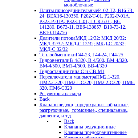
моноблочные
Плиты присоединительные
Р102-Т2, В16 73-
24, ВЕХ16-130350, Р202-Т-01, Р202-Р-01А,
Р323-Р-01А, Р323-Т-01, ПСК-6-01, В6-
141280, В673-11, ВЕ6-138857, В10-73-12,
ВЕ10-114756
Делители потока
МКД 12/32; МКД 20/32;
МКД 32/32; МКД-С 12/32; МКД-С 20/32;
МКД-С 32/32
Теплообменники
Г44-23, Г44-24, Г44-25
Гидровентили
В-4/320, В-4/500, ВМ-4/320,
ВМ-4/500, ВМ1-4/500, ВВ-4/320
Гидростанции
типа С и СВ-М1
Переключатели манометра
ПМ2.1-320,
ПМ2.2-320, ПМ2.1-С320, ПМ2.2-С320, ПМ6-
320, ПМ6-С320
Регуляторы расхода
Back
Клапаны
редукц., предохранит., обратные,
разгрузочные., тормозные., специальные.,
давления, и т.д.
Back
Клапаны редукционные
Клапаны предохранительные
Клапаны обратные