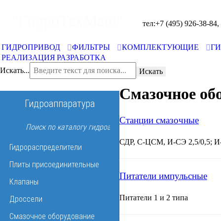
"ГидроТехМаш"
тел:+7 (495) 926-38-84, +
ГИДРОПРИВОД
ФИЛЬТРЫ
КОМПЛЕКТУЮЩИЕ
Г
РЕАЛИЗАЦИЯ
РАЗРАБОТКА
Искать...
Искать
Смазочное об
Гидроаппаратура
Станции смазочные
СДР, С-ЦСМ, И-СЭ 2,5/0,5; 
Гидрораспределители
Плиты присоединительные
Питатели импульсные
Клапаны
Питатели 1 и 2 типа
Дроссели
Смазочное оборудование