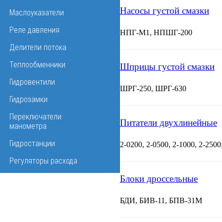
Насосы густой смазки
Маслоуказатели
Реле давления
НПГ-М1, НПШГ-200
Делители потока
Теплообменники
Шприцы густой смазки
Гидровентили
ШРГ-250, ШРГ-630
Гидрозамки
Переключатели
Питатели двухлинейные
манометра
Гидростанции
2-0200, 2-0500, 2-1000, 2-2500
Регуляторы расхода
Блоки дроссельные
БДИ, БИВ-11, БПВ-31М