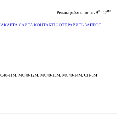
00
00
Отправить запрос
Режим работы пн-пт: 9
-17
КА
КАРТА САЙТА
КОНТАКТЫ
ОТПРАВИТЬ ЗАПРОС
М, МС48-11М, МС48-12М, МС48-13М, МС48-14М, СН-5М