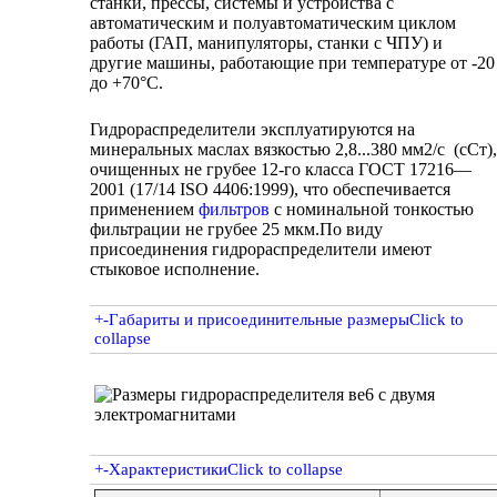
станки, прессы, системы и устройства с
автоматическим и полуавтоматическим циклом
работы (ГАП, манипуляторы, станки с ЧПУ) и
другие машины, работающие при температуре от -20
до +70°C.
Гидрораспределители эксплуатируются на
минеральных маслах вязкостью 2,8...380 мм2/с (сСт),
очищенных не грубее 12-го класса ГОСТ 17216—
2001 (17/14 ISO 4406:1999), что обеспечивается
применением
фильтров
с номинальной тонкостью
фильтрации не грубее 25 мкм.По виду
присоединения гидрораспределители имеют
стыковое исполнение.
+
-
Габариты и присоединительные размеры
Click to
collapse
+
-
Характеристики
Click to collapse