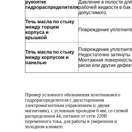
рукоятке
Давление в полости дл
гидрораспределителя
рабочей жидкости в бак
допустимого.
Течь масла по стыку
между торцем
Повреждение уплотните
корпуса и
крышкой
Повреждение уплотните
Течь масла по стыку
Недостаточно затянуты
между корпусом и
Монтажная поверхность
панелью
риски или другие дефек
Пример условного обозначения золотникового
гидрораспределителя с двухсторонним
электромагнитным управлением (с двумя
магнитами), с условным проходом 6 мм, со схемой
распределения 44, питание от сети 220В
переменного тока, для работы в умеренном и
холодном климате: