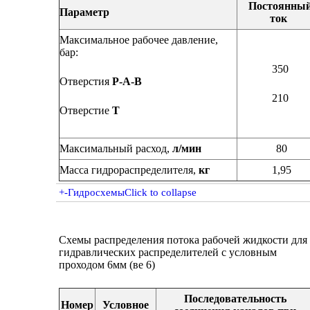
Постоянны
Параметр
ток
Максимальное рабочее давление,
бар:
350
Отверстия
Р-А-В
210
Отверстие
Т
Максимальный расход,
л/мин
80
Масса гидрораспределителя,
кг
1,95
+
-
Гидросхемы
Click to collapse
Схемы распределения потока рабочей жидкости для
гидравлических распределителей с условным
проходом 6мм (ве 6)
Последовательность
Номер
Условное