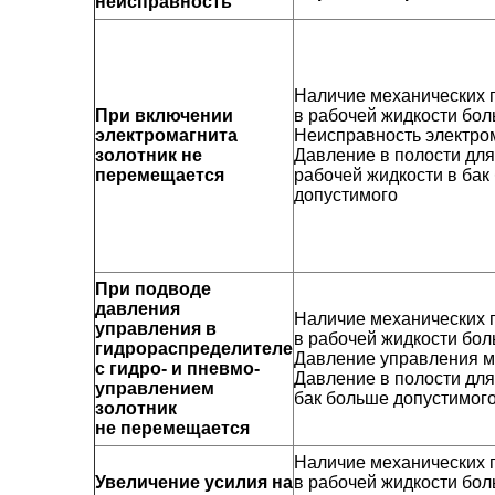
неисправность
Наличие механических 
При включении
в рабочей жидкости бол
электромагнита
Неисправность электро
золотник не
Давление в полости дл
перемещается
рабочей жидкости в бак
допустимого
При подводе
давления
Наличие механических 
управления в
в рабочей жидкости бол
гидрораспределителе
Давление управления м
с гидро- и пневмо-
Давление в полости для
управлением
бак больше допустимог
золотник
не перемещается
Наличие механических 
Увеличение усилия на
в рабочей жидкости бол