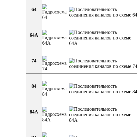
64
64А
74
84
84А