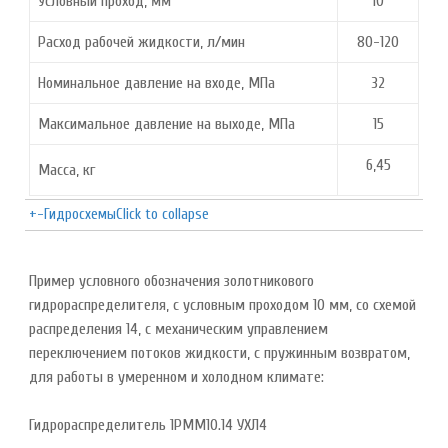
Условный проход, мм
10
Расход рабочей жидкости, л/мин
80-120
Номинальное давление на входе, МПа
32
Максимальное давление на выходе, МПа
15
6,45
Масса, кг
+
-
Гидросхемы
Click to collapse
Пример условного обозначения золотникового
гидрораспределителя, с условным проходом 10 мм, со схемой
распределения 14, с механическим управлением
переключением потоков жидкости, с пружинным возвратом,
для работы в умеренном и холодном климате:
Гидрораспределитель 1РММ10.14 УХЛ4