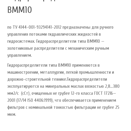
ВММ10
по ТУ 4144-001-93294141-2012 предназначены для ручного
управления потоками гидравлических жидкостей в
гидросистемах. Гидрораспределители типа ВММ10 —
золотниковые распределители с механическим ручным
управлением.
Гидрораспределители типа ВММ10 применяются в
машиностроении, металлургии, легкой промышленности и
дорожно-строительной технике.Гидрораспределители
эксплуатируются на минеральных маслах вязкостью 2,8...380
мм2/с (сСт), очищенных не грубее 12-го класса ГОСТ 17216—
2001 (17/14 ISO 4406:1999), что обеспечивается применением
фильтров с номинальной тонкостью фильтрации не грубее 25
мкм.