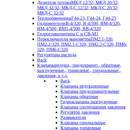
Делители потока
МКД 12/32; МКД 20/32;
МКД 32/32; МКД-С 12/32; МКД-С 20/32;
МКД-С 32/32
Теплообменники
Г44-23, Г44-24, Г44-25
Гидровентили
В-4/320, В-4/500, ВМ-4/320,
ВМ-4/500, ВМ1-4/500, ВВ-4/320
Гидростанции
типа С и СВ-М1
Переключатели манометра
ПМ2.1-320,
ПМ2.2-320, ПМ2.1-С320, ПМ2.2-С320, ПМ6-
320, ПМ6-С320
Регуляторы расхода
Back
Клапаны
редукц., предохранит., обратные,
разгрузочные., тормозные., специальные.,
давления, и т.д.
Back
Клапаны редукционные
Клапаны предохранительные
Клапаны обратные
Гидроклапаны разгрузочные
Клапаны соотношения давления
Регулятор давления
Размыкатели
Клапаны специальные
Клапаны тормозные