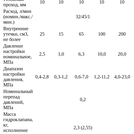
10
10
10
10
10
проход, мм
Расход, л/мин
(номин./макс./
32/45/1
мин.)
Внутренние
утечки, см3,
25
15
65
100
200
не более
Давление
настройки
2,5
1,0
6,3
10,0
20,0
номинальное,
МПа
Диапазон
настройки
0,4-2,8
0,3-1,2
0,6-7,0
1,2-11,2
4,0-23,0
давления,
МПа
Номинальный
перепад
0,2
давлений,
МПа
Масса
гидроклапана,
кг,
2,3 (2,55)
исполнение