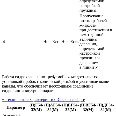
определяемой
настройкой
пружины.
Пропускание
потока рабочей
жидкости
при достижении в
нем заданной
величины
4
Нет
Есть
Нет
Есть
давления,
определяемой
настройкой
пружины и
давлением
в линии У
Работа гидроклапана по требуемой схеме достигается
установкой пробок с конической резьбой в указанные выше
каналы, что обеспечивает необходимое соединение
гидролиний внутри аппарата.
+
-
Технические характеристики
Click to collapse
(П)Г54-
(П)АГ54-
(П)БГ54-
(П)ВГ54-
(П)ДГ54-
Параметр
32(М)
32(М)
32(М)
32(М)
32(М)
Условный