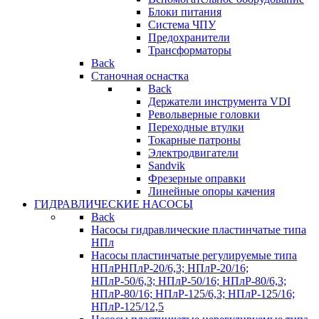
Блоки питания
Система ЧПУ
Предохранители
Трансформаторы
Back
Станочная оснастка
Back
Держатели инструмента VDI
Револьверные головки
Переходные втулки
Токарные патроны
Электродвигатели
Sandvik
Фрезерные оправки
Линейные опоры качения
ГИДРАВЛИЧЕСКИЕ НАСОСЫ
Back
Насосы гидравлические пластинчатые типа
НПл
Насосы пластинчатые регулируемые типа
НПлР
НПлР-20/6,3; НПлР-20/16;
НПлР-50/6,3; НПлР-50/16; НПлР-80/6,3;
НПлР-80/16; НПлР-125/6,3; НПлР-125/16;
НПлР-125/12,5