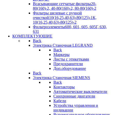
Всасывающие сетчатые фильтры
20-
80(160)-2, 40-80(160)-2, 80-80(160)-2
Фильтры щелевые с ручной
очисткой
10(16,25,40,63)-80(125)-1К,
10(16,25,40,63)-80(125)-2
Фильтроэлементы
600, 601, 605, 605Г, 630,
631
КОМПЛЕКТУЮЩИЕ
Back
Электрика Станочная LEGRAND
Back
Маркеры
Листы с этикетками
Предохранители
Доп.оборудование
Back
Электрика Станочная SIEMENS
Back
Контакторы
Автоматические выключатели
Синхронные двигатели
Кабели
Устройства управления и
индикации
Вспомогательное оборудование