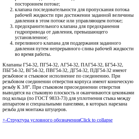
постороннем потоке;
клапана последовательности для пропускания потока
рабочей жидкости при достижении заданной величины
давления в этом потоке или управляющем потоке;
предохранительного клапана для предохранения
гидропривода от давления, превышающего
установленное;
переливного клапана для поддержания заданного
давления путем непрерывного слива рабочей жидкости
во время работы.
Клапаны Г54-32, ПГ54-32, АГ54-32, ПАГ54-32, БГ54-32,
ПБГ54-32, ВГ54-32, ПВГ54-32, ДГ54-32, ПДГ54-32 имеют
резьбовое и стыковое исполнение по соединению. При
резьбовом соединении отверстия корпуса имеют коническую
резьбу К 3/8''. При стыковом присоединении отверстия
выводятся на стыковую плоскость и оканчиваются цековками
под кольца (по ГОСТ 9833-73) для уплотнения стыка между
аппаратом и специальными панелями, в которых нарезана
резьба для монтажа штуцеров.
+
-
Структура условного обозначения
Click to collapse