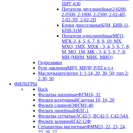
ШРГ-630
Питатели двухлинейные
2-0200,
2-0500, 2-1000, 2-2500; 2-02-4П,
2-02-3П, 2-02-2П
Блоки дроссельные
БДИ, БИВ-11,
БПВ-31М
Питатели однолинейные
МГО,
МГК-3, 4, 5, 6, 7, 8, 9, 10; МХ,
МХО, 1МХ, МХК - 3, 4, 5, 6, 7, 8;
М, МО, 1М, МК - 3, 4, 5, 6, 7, 8;
МИ (МИМ, МИК, МИО)
Гидрозамки
Реле давления
МРД, МРДР, РДП и т.д
Маслоуказатели
тип 1: 1-14, 20, 30, 50; тип 2:
2-30, 50
ФИЛЬТРЫ
Back
Фильтры напорные
ФГМ16, 32
Фильтр воздушный
Сапуны 10, 16, 20
Фильтр сливной
3ФГМ1-40
Фильтр линейный
ФЛГ-1
Фильтры сетчатые
АС42-5, ВС42-5, С42-54А
Фильтр заливной
Г42-12Ф
Сепараторы магнитные
ФММ21, 22, 23, 24,
25, 26, 27