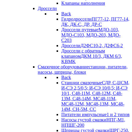
Клапаны наполнения
Дроссели
Back
Гидродроссели
ПГ77-12, ПГ77-14,
ДК, ДК-С, ДР, ДР-С
Дроссели путевые
МДО-103,
МДО-С103, МДО-203, МДО-
С203
Дроссели
Д2ФС10-2, Д2ФС6-2
Дроссели с обратным
клапаном
ДКМ 10/3, ДКМ 6/3,
KBMK
Смазочное оборудование
станции, питатели,
насосы, шприцы, блоки
Back
Станции смазочные
СДР, С-ЦСМ,
И-СЭ 2,5/0,5; И-СЭ 10/0,5; И-СЭ
10/1, С48-11М, С48-12М, С48-
13М, С48-14М, МС48-11М,
МС48-12М, МС48-13М, МС48-
14М, СН-5М, CC
Питатели импульсные
1 и 2 типов
Насосы густой смазки
НПГ-М1,
НПШГ-200
Шприцы густой смазки
ШРГ-250,