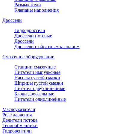
Размыкатели
Клапаны наполнения
Дроссели
Гидродроссели
Дроссели путевые
Дроссели
Дроссели с обратным клапаном
Смазочное оборудование
Станции смазочные
Питатели импульсные
Насосы густой смазки
Шприцы густой смазки
Питатели двухлинейные
Блоки дроссельные
Питатели однолинейные
Маслоуказатели
Реле давления
Делители потока
Теплообменники
Гидровентили