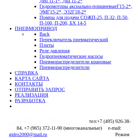
ДВГ11-1*, ДБГ11-2*
Гидромоторы аксиально-поршневые
Г15-2*,
ЭМГ15-2*, Э32Г18-2*
Помпы для подачи СОЖ
П-25, П-32, П-50,
П-100, П-200, БХ 14-5
ПНЕВМОПРИВОД
Back
Переключатель пневматический
Плиты
Реле давления
Гидропневматические насосы
Пневмораспределители крановые
Пневмораспределители
СПРАВКА
КАРТА САЙТА
КОНТАКТЫ
ОТПРАВИТЬ ЗАПРОС
РЕАЛИЗАЦИЯ
РАЗРАБОТКА
"ГидроТехМаш"
тел:+7 (495) 926-38-
84, +7 (965) 372-11-90 (многоканальные) e-mail:
Отправить запрос
Режим