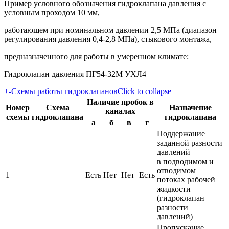
Пример условного обозначения гидроклапана давления с
условным проходом 10 мм,
работающем при номинальном давлении 2,5 МПа (диапазон
регулирования давления 0,4-2,8 МПа), стыкового монтажа,
предназначенного для работы в умеренном климате:
Гидроклапан давления ПГ54-32М УХЛ4
+
-
Схемы работы гидроклапанов
Click to collapse
Наличие пробок в
Номер
Схема
Назначение
каналах
схемы
гидроклапана
гидроклапана
а
б
в
г
Поддержание
заданной разности
давлений
в подводимом и
отводимом
1
Есть
Нет
Нет
Есть
потоках рабочей
жидкости
(гидроклапан
разности
давлений)
Пропускание