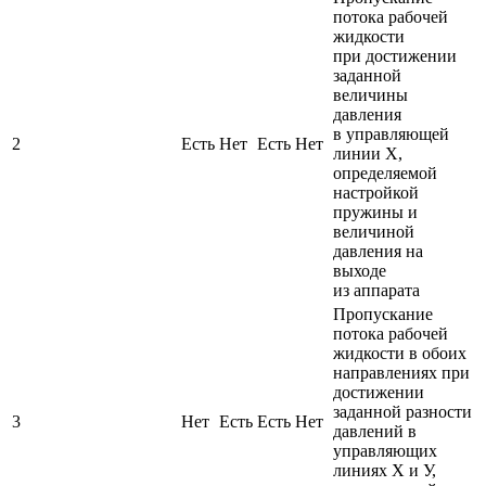
потока рабочей
жидкости
при достижении
заданной
величины
давления
в управляющей
2
Есть
Нет
Есть
Нет
линии Х,
определяемой
настройкой
пружины и
величиной
давления на
выходе
из аппарата
Пропускание
потока рабочей
жидкости в обоих
направлениях при
достижении
заданной разности
3
Нет
Есть
Есть
Нет
давлений в
управляющих
линиях Х и У,