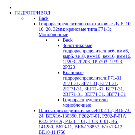
ГИДРОПРИВОД
Back
Гидрораспределители
золотниковые Ду 6, 10,
16, 20, 32мм; крановые типа Г71-3;
Моноблочные
Back
Золотниковые
гидрораспределители
ве6, вмм6,
вмр6, ве10, вмм10, вех16, вмм16,
1Р203, 2Р203, 1Рн203, 1Р323,
2Р323
Крановые
гидрораспределители
Г71-31,
2Г71-31, 3Г71-31, ЕГ71-31,
2ЕГ71-31, ЗБГ71-З1, ВГ71-31,
2ВГ71-31, 3EГ71-31, 3BГ71-31
Гидрораспределители
моноблочные
Плиты присоединительные
Р102-Т2, В16 73-
24, ВЕХ16-130350, Р202-Т-01, Р202-Р-01А,
Р323-Р-01А, Р323-Т-01, ПСК-6-01, В6-
141280, В673-11, ВЕ6-138857, В10-73-12,
ВЕ10-114756