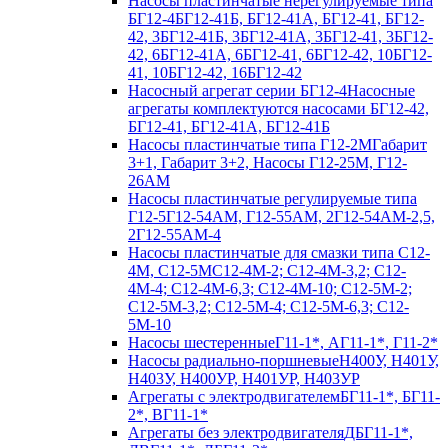
Насосы пластинчатые нерегулируемые типа
БГ12-4
БГ12-41Б, БГ12-41А, БГ12-41, БГ12-
42, 3БГ12-41Б, 3БГ12-41А, 3БГ12-41, 3БГ12-
42, 6БГ12-41А, 6БГ12-41, 6БГ12-42, 10БГ12-
41, 10БГ12-42, 16БГ12-42
Насосный агрегат серии БГ12-4
Насосные
агрегаты комплектуются насосами БГ12-42,
БГ12-41, БГ12-41А, БГ12-41Б
Насосы пластинчатые типа Г12-2М
Габарит
3+1, Габарит 3+2, Насосы Г12-25М, Г12-
26АМ
Насосы пластинчатые регулируемые типа
Г12-5
Г12-54АМ, Г12-55АМ, 2Г12-54АМ-2,5,
2Г12-55АМ-4
Насосы пластинчатые для смазки типа C12-
4М, С12-5М
С12-4М-2; С12-4М-3,2; С12-
4М-4; С12-4М-6,3; С12-4М-10; С12-5М-2;
С12-5М-3,2; С12-5М-4; С12-5М-6,3; С12-
5М-10
Насосы шестеренные
Г11-1*, АГ11-1*, Г11-2*
Насосы радиально-поршневые
Н400У, Н401У,
Н403У, Н400УР, Н401УР, Н403УР
Агрегаты с электродвигателем
БГ11-1*, БГ11-
2*, ВГ11-1*
Агрегаты без электродвигателя
ДБГ11-1*,