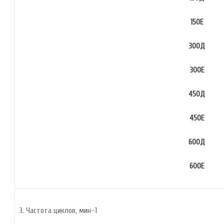
150Е
300Д
300Е
450Д
450Е
600Д
600Е
3. Частота циклов, мин–1