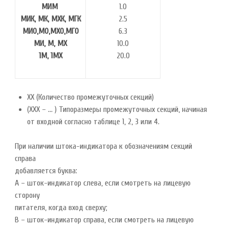
МИМ
1.0
МИК, МК, МХК, МГК
2.5
МИО,МО,МХО,МГО
6.3
МИ, М, МХ
10.0
1М, 1МХ
20.0
ХХ (Количество промежуточных секций)
(ХХХ – ... ) Типоразмеры промежуточных секций, начиная
от входной согласно таблице 1, 2, 3 или 4.
При наличии штока-индикатора к обозначениям секций
справа
добавляется буква:
А – шток-индикатор слева, если смотреть на лицевую
сторону
питателя, когда вход сверху;
В – шток-индикатор справа, если смотреть на лицевую