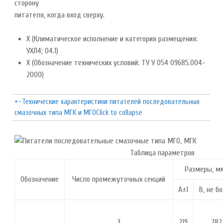
сторону
питателя, когда вход сверху.
Х (Климатическое исполнение и категория размещения:
УХЛ4; О4.1)
Х (Обозначение технических условий: ТУ У 054 09685.004-
2000)
+
-
Технические характеристики питателей последовательных
смазочных типа МГК и МГО
Click to collapse
Таблица параметров
Размеры, м
Обозначение
Число промежуточных секций
А±1
В, не б
3
219
282