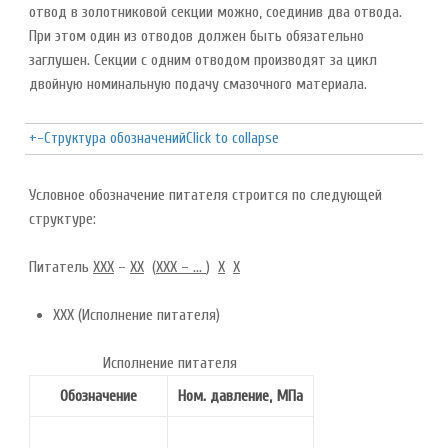
отвод в золотниковой секции можно, соединив два отвода.
При этом один из отводов должен быть обязательно
заглушен. Секции с одним отводом производят за цикл
двойную номинальную подачу смазочного материала.
+
-
Структура обозначений
Click to collapse
Условное обозначение питателя строится по следующей
структуре:
Питатель
ХХХ
–
ХХ
(
ХХХ – ...
)
Х
Х
ХХХ (Исполнение питателя)
Исполнение питателя
Обозначение
Ном. давление, МПа