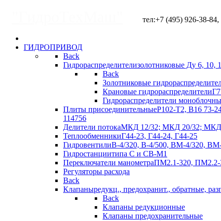
"ГидроТехМаш"
тел:+7 (495) 926-38-84, +
ГИДРОПРИВОД
Back
Гидрораспределители
золотниковые Ду 6, 10, 
Back
Золотниковые гидрораспределите
Крановые гидрораспределители
Г7
Гидрораспределители моноблочны
Плиты присоединительные
Р102-Т2, В16 73-2
114756
Делители потока
МКД 12/32; МКД 20/32; МКД 
Теплообменники
Г44-23, Г44-24, Г44-25
Гидровентили
В-4/320, В-4/500, ВМ-4/320, ВМ
Гидростанции
типа С и СВ-М1
Переключатели манометра
ПМ2.1-320, ПМ2.2-
Регуляторы расхода
Back
Клапаны
редукц., предохранит., обратные, раз
Back
Клапаны редукционные
Клапаны предохранительные