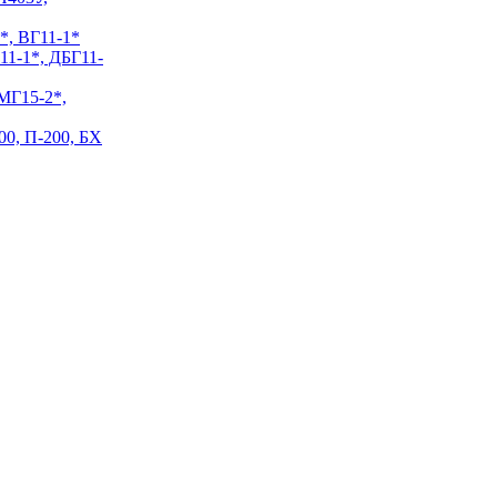
*, ВГ11-1*
11-1*, ДБГ11-
МГ15-2*,
00, П-200, БХ