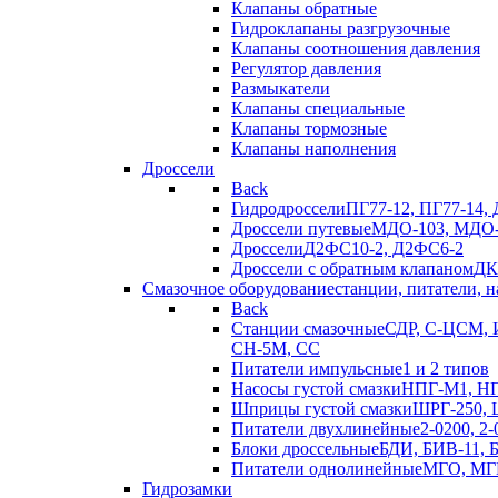
Клапаны обратные
Гидроклапаны разгрузочные
Клапаны соотношения давления
Регулятор давления
Размыкатели
Клапаны специальные
Клапаны тормозные
Клапаны наполнения
Дроссели
Back
Гидродроссели
ПГ77-12, ПГ77-14, 
Дроссели путевые
МДО-103, МДО-
Дроссели
Д2ФС10-2, Д2ФС6-2
Дроссели с обратным клапаном
ДК
Смазочное оборудование
станции, питатели, 
Back
Станции смазочные
СДР, С-ЦСМ, И
СН-5М, CC
Питатели импульсные
1 и 2 типов
Насосы густой смазки
НПГ-М1, Н
Шприцы густой смазки
ШРГ-250, 
Питатели двухлинейные
2-0200, 2-
Блоки дроссельные
БДИ, БИВ-11,
Питатели однолинейные
МГО, МГК-
Гидрозамки