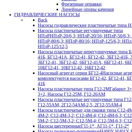
Фрезерные оправки
Линейные опоры качения
ГИДРАВЛИЧЕСКИЕ НАСОСЫ
Back
Насосы гидравлические пластинчатые типа 
Насосы пластинчатые регулируемые типа
НПлР
НПлР-20/6,3; НПлР-20/16; НПлР-50/6,3;
НПлР-80/6,3; НПлР-80/16; НПлР-125/6,3; НПл
НПлР-125/12,5
Насосы пластинчатые нерегулируемые типа Б
41Б, БГ12-41А, БГ12-41, БГ12-42, 3БГ12-41Б,
3БГ12-41, 3БГ12-42, 6БГ12-41А, 6БГ12-41, 6БГ
10БГ12-41, 10БГ12-42, 16БГ12-42
Насосный агрегат серии БГ12-4
Насосные агр
комплектуются насосами БГ12-42, БГ12-41, Б
41Б
Насосы пластинчатые типа Г12-2М
Габарит 3+
3+2, Насосы Г12-25М, Г12-26АМ
Насосы пластинчатые регулируемые типа Г12
Г12-55АМ, 2Г12-54АМ-2,5, 2Г12-55АМ-4
Насосы пластинчатые для смазки типа C12-4
4М-2; С12-4М-3,2; С12-4М-4; С12-4М-6,3; С12
5М-2; С12-5М-3,2; С12-5М-4; С12-5М-6,3; С1
Насосы шестеренные
Г11-1*, АГ11-1*, Г11-2*
Насосы радиально-поршневые
Н400У, Н401У, 