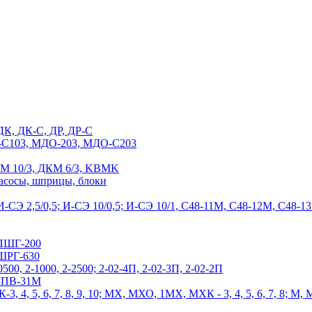
ДК, ДК-С, ДР, ДР-С
С103, МДО-203, МДО-С203
М 10/3, ДКМ 6/3, KBMK
насосы, шприцы, блоки
-СЭ 2,5/0,5; И-СЭ 10/0,5; И-СЭ 10/1, С48-11М, С48-12М, С4
ПШГ-200
ШРГ-630
0500, 2-1000, 2-2500; 2-02-4П, 2-02-3П, 2-02-2П
 БПВ-31М
3, 4, 5, 6, 7, 8, 9, 10; МХ, МХО, 1МХ, МХК - 3, 4, 5, 6, 7, 8; М