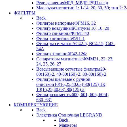
Реле давления
МРД, МРДР, РДП и т.д
Маслоуказатели
тип 1: 1-14, 20, 30, 50; тип 2: 2
ФИЛЬТРЫ
Back
Фильтры напорные
ФГМ16, 32
Фильтр воздушный
Сапуны 10, 16, 20
Фильтр сливной
3ФГМ1-40
Фильтр линейный
ФЛГ-1
Фильтры сетчатые
АС42-5, ВС42-5, С42-
54А
Фильтр заливной
Г42-12Ф
Сепараторы магнитные
ФММ21, 22, 23,
24, 25, 26, 27
Всасывающие сетчатые фильтры
20-
80(160)-2, 40-80(160)-2, 80-80(160)-2
Фильтры щелевые с ручной
очисткой
10(16,25,40,63)-80(125)-1К,
10(16,25,40,63)-80(125)-2
Фильтроэлементы
600, 601, 605, 605Г,
630, 631
КОМПЛЕКТУЮЩИЕ
Back
Электрика Станочная LEGRAND
Back
Маркеры