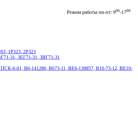
00
00
Отправить запрос
Режим работы пн-пт: 9
-17
203, 1Р323, 2Р323
2ВГ71-31, 3EГ71-31, 3BГ71-31
 ПСК-6-01, В6-141280, В673-11, ВЕ6-138857, В10-73-12, ВЕ10-