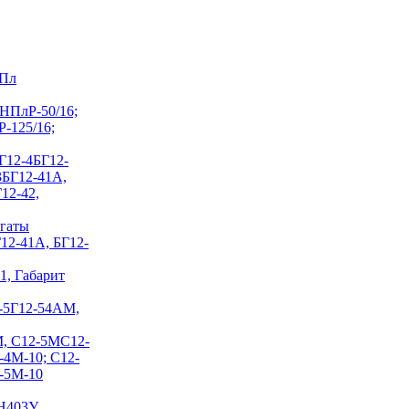
НПл
 НПлР-50/16;
Р-125/16;
Г12-4
БГ12-
 3БГ12-41А,
12-42,
егаты
Г12-41А, БГ12-
1, Габарит
-5
Г12-54АМ,
М, С12-5М
С12-
-4М-10; С12-
2-5М-10
Н403У,