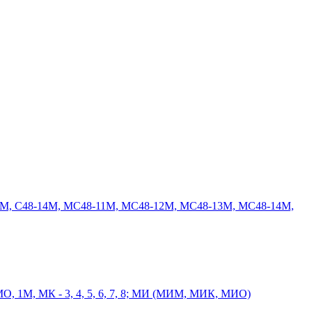
8-13М, С48-14М, МС48-11М, МС48-12М, МС48-13М, МС48-14М,
, МО, 1М, МК - 3, 4, 5, 6, 7, 8; МИ (МИМ, МИК, МИО)