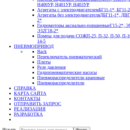
Н400УР, Н401УР, Н403УР
Агрегаты с электродвигателем
БГ11-1*, БГ11-2
Агрегаты без электродвигателя
ДБГ11-1*, ДВГ
2*
Гидромоторы аксиально-поршневые
Г15-2*, Э
Э32Г18-2*
Помпы для подачи СОЖ
П-25, П-32, П-50, П-1
14-5
ПНЕВМОПРИВОД
Back
Переключатель пневматический
Плиты
Реле давления
Гидропневматические насосы
Пневмораспределители крановые
Пневмораспределители
СПРАВКА
КАРТА САЙТА
КОНТАКТЫ
ОТПРАВИТЬ ЗАПРОС
РЕАЛИЗАЦИЯ
РАЗРАБОТКА
Искать...
Искать