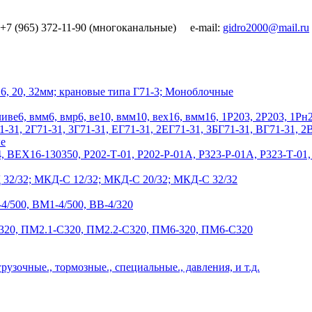
7 (965) 372-11-90 (многоканальные) e-mail:
16, 20, 32мм; крановые типа Г71-3; Моноблочные
ли
ве6, вмм6, вмр6, ве10, вмм10, вех16, вмм16, 1Р203, 2Р203, 1Рн
1-31, 2Г71-31, 3Г71-31, ЕГ71-31, 2ЕГ71-31, ЗБГ71-З1, ВГ71-31, 
е
4, ВЕХ16-130350, Р202-Т-01, Р202-Р-01А, Р323-Р-01А, Р323-Т-01,
32/32; МКД-С 12/32; МКД-С 20/32; МКД-С 32/32
-4/500, ВМ1-4/500, ВВ-4/320
320, ПМ2.1-С320, ПМ2.2-С320, ПМ6-320, ПМ6-С320
грузочные., тормозные., специальные., давления, и т.д.