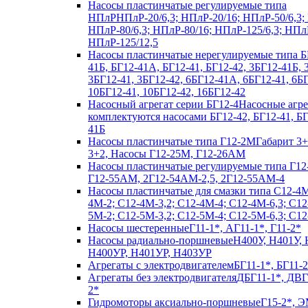
Насосы пластинчатые регулируемые типа
НПлР
НПлР-20/6,3; НПлР-20/16; НПлР-50/6,3;
НПлР-80/6,3; НПлР-80/16; НПлР-125/6,3; НПл
НПлР-125/12,5
Насосы пластинчатые нерегулируемые типа Б
41Б, БГ12-41А, БГ12-41, БГ12-42, 3БГ12-41Б,
3БГ12-41, 3БГ12-42, 6БГ12-41А, 6БГ12-41, 6БГ
10БГ12-41, 10БГ12-42, 16БГ12-42
Насосный агрегат серии БГ12-4
Насосные агр
комплектуются насосами БГ12-42, БГ12-41, Б
41Б
Насосы пластинчатые типа Г12-2М
Габарит 3+
3+2, Насосы Г12-25М, Г12-26АМ
Насосы пластинчатые регулируемые типа Г12
Г12-55АМ, 2Г12-54АМ-2,5, 2Г12-55АМ-4
Насосы пластинчатые для смазки типа C12-4
4М-2; С12-4М-3,2; С12-4М-4; С12-4М-6,3; С12
5М-2; С12-5М-3,2; С12-5М-4; С12-5М-6,3; С1
Насосы шестеренные
Г11-1*, АГ11-1*, Г11-2*
Насосы радиально-поршневые
Н400У, Н401У, 
Н400УР, Н401УР, Н403УР
Агрегаты с электродвигателем
БГ11-1*, БГ11-2
Агрегаты без электродвигателя
ДБГ11-1*, ДВГ
2*
Гидромоторы аксиально-поршневые
Г15-2*, Э