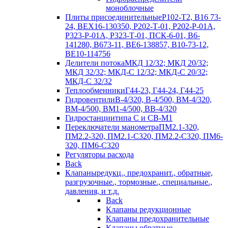
моноблочные
Плиты присоединительные
Р102-Т2, В16 73-
24, ВЕХ16-130350, Р202-Т-01, Р202-Р-01А,
Р323-Р-01А, Р323-Т-01, ПСК-6-01, В6-
141280, В673-11, ВЕ6-138857, В10-73-12,
ВЕ10-114756
Делители потока
МКД 12/32; МКД 20/32;
МКД 32/32; МКД-С 12/32; МКД-С 20/32;
МКД-С 32/32
Теплообменники
Г44-23, Г44-24, Г44-25
Гидровентили
В-4/320, В-4/500, ВМ-4/320,
ВМ-4/500, ВМ1-4/500, ВВ-4/320
Гидростанции
типа С и СВ-М1
Переключатели манометра
ПМ2.1-320,
ПМ2.2-320, ПМ2.1-С320, ПМ2.2-С320, ПМ6-
320, ПМ6-С320
Регуляторы расхода
Back
Клапаны
редукц., предохранит., обратные,
разгрузочные., тормозные., специальные.,
давления, и т.д.
Back
Клапаны редукционные
Клапаны предохранительные
Клапаны обратные