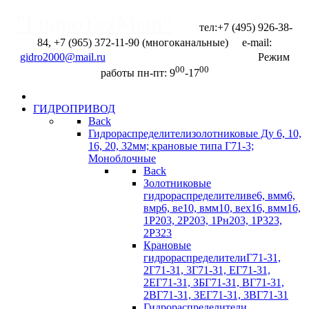
"ГидроТехМаш"
тел:+7 (495) 926-38-
84, +7 (965) 372-11-90 (многоканальные) e-mail:
Отправить запрос
Режим
00
00
работы пн-пт: 9
-17
ГИДРОПРИВОД
Back
Гидрораспределители
золотниковые Ду 6, 10,
16, 20, 32мм; крановые типа Г71-3;
Моноблочные
Back
Золотниковые
гидрораспределители
ве6, вмм6,
вмр6, ве10, вмм10, вех16, вмм16,
1Р203, 2Р203, 1Рн203, 1Р323,
2Р323
Крановые
гидрораспределители
Г71-31,
2Г71-31, 3Г71-31, ЕГ71-31,
2ЕГ71-31, ЗБГ71-З1, ВГ71-31,
2ВГ71-31, 3EГ71-31, 3BГ71-31
Гидрораспределители