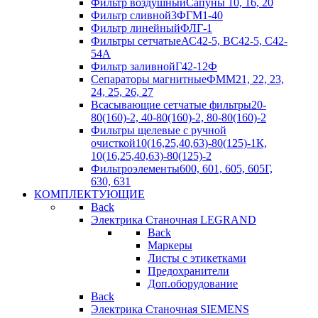
Фильтр воздушный
Сапуны 10, 16, 20
Фильтр сливной
3ФГМ1-40
Фильтр линейный
ФЛГ-1
Фильтры сетчатые
АС42-5, ВС42-5, С42-
54А
Фильтр заливной
Г42-12Ф
Сепараторы магнитные
ФММ21, 22, 23,
24, 25, 26, 27
Всасывающие сетчатые фильтры
20-
80(160)-2, 40-80(160)-2, 80-80(160)-2
Фильтры щелевые с ручной
очисткой
10(16,25,40,63)-80(125)-1К,
10(16,25,40,63)-80(125)-2
Фильтроэлементы
600, 601, 605, 605Г,
630, 631
КОМПЛЕКТУЮЩИЕ
Back
Электрика Станочная LEGRAND
Back
Маркеры
Листы с этикетками
Предохранители
Доп.оборудование
Back
Электрика Станочная SIEMENS