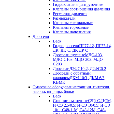
Гидроклапаны разгрузочные
Клапаны соотношения давления
Регулятор давления
Размыкатели
Клапаны специальные
Клапаны тормозные
Клапаны наполнения
Дроссели
Back
Гидродроссели
ПГ77-12, ПГ77-14,
ДК, ДК-С, ДР, ДР-С
Дроссели путевые
МДО-103,
МДО-С103, МДО-203, МДО-
С203
Дроссели
Д2ФС10-2, Д2ФС6-2
Дроссели с обратным
клапаном
ДКМ 10/3, ДКМ 6/3,
KBMK
Смазочное оборудование
станции, питатели,
насосы, шприцы, блоки
Back
Станции смазочные
СДР, С-ЦСМ,
И-СЭ 2,5/0,5; И-СЭ 10/0,5; И-СЭ
10/1, С48-11М, С48-12М, С48-