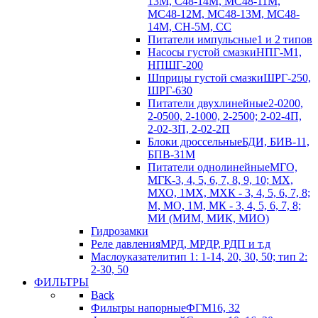
13М, С48-14М, МС48-11М,
МС48-12М, МС48-13М, МС48-
14М, СН-5М, CC
Питатели импульсные
1 и 2 типов
Насосы густой смазки
НПГ-М1,
НПШГ-200
Шприцы густой смазки
ШРГ-250,
ШРГ-630
Питатели двухлинейные
2-0200,
2-0500, 2-1000, 2-2500; 2-02-4П,
2-02-3П, 2-02-2П
Блоки дроссельные
БДИ, БИВ-11,
БПВ-31М
Питатели однолинейные
МГО,
МГК-3, 4, 5, 6, 7, 8, 9, 10; МХ,
МХО, 1МХ, МХК - 3, 4, 5, 6, 7, 8;
М, МО, 1М, МК - 3, 4, 5, 6, 7, 8;
МИ (МИМ, МИК, МИО)
Гидрозамки
Реле давления
МРД, МРДР, РДП и т.д
Маслоуказатели
тип 1: 1-14, 20, 30, 50; тип 2:
2-30, 50
ФИЛЬТРЫ
Back
Фильтры напорные
ФГМ16, 32