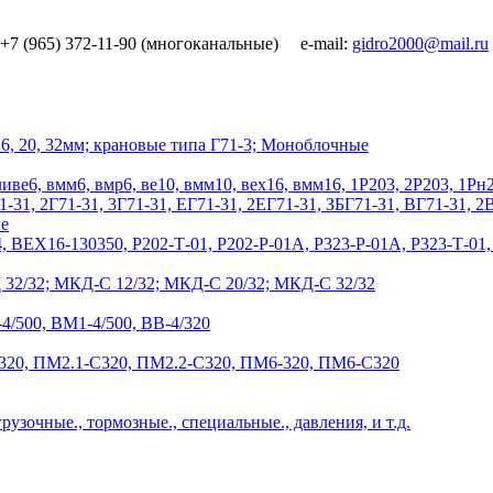
7 (965) 372-11-90 (многоканальные) e-mail:
16, 20, 32мм; крановые типа Г71-3; Моноблочные
ли
ве6, вмм6, вмр6, ве10, вмм10, вех16, вмм16, 1Р203, 2Р203, 1Рн
1-31, 2Г71-31, 3Г71-31, ЕГ71-31, 2ЕГ71-31, ЗБГ71-З1, ВГ71-31, 
е
4, ВЕХ16-130350, Р202-Т-01, Р202-Р-01А, Р323-Р-01А, Р323-Т-01,
32/32; МКД-С 12/32; МКД-С 20/32; МКД-С 32/32
-4/500, ВМ1-4/500, ВВ-4/320
320, ПМ2.1-С320, ПМ2.2-С320, ПМ6-320, ПМ6-С320
грузочные., тормозные., специальные., давления, и т.д.