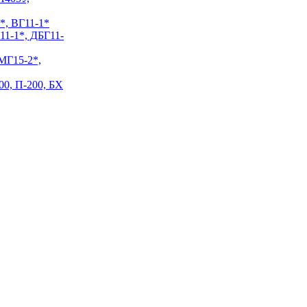
*, ВГ11-1*
11-1*, ДБГ11-
МГ15-2*,
00, П-200, БХ