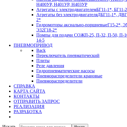
Н400УР, Н401УР, Н403УР
Агрегаты с электродвигателем
БГ11-1*, БГ11-2
Агрегаты без электродвигателя
ДБГ11-1*, ДВГ
2*
Гидромоторы аксиально-поршневые
Г15-2*, Э
Э32Г18-2*
Помпы для подачи СОЖ
П-25, П-32, П-50, П-1
14-5
ПНЕВМОПРИВОД
Back
Переключатель пневматический
Плиты
Реле давления
Гидропневматические насосы
Пневмораспределители крановые
Пневмораспределители
СПРАВКА
КАРТА САЙТА
КОНТАКТЫ
ОТПРАВИТЬ ЗАПРОС
РЕАЛИЗАЦИЯ
РАЗРАБОТКА
Искать...
Искать