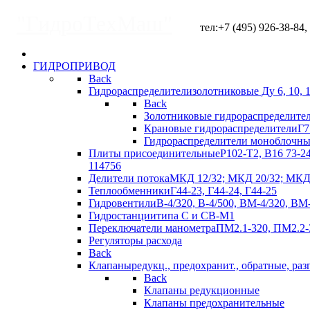
"ГидроТехМаш"
тел:+7 (495) 926-38-84, +
ГИДРОПРИВОД
Back
Гидрораспределители
золотниковые Ду 6, 10, 
Back
Золотниковые гидрораспределите
Крановые гидрораспределители
Г7
Гидрораспределители моноблочны
Плиты присоединительные
Р102-Т2, В16 73-2
114756
Делители потока
МКД 12/32; МКД 20/32; МКД 
Теплообменники
Г44-23, Г44-24, Г44-25
Гидровентили
В-4/320, В-4/500, ВМ-4/320, ВМ
Гидростанции
типа С и СВ-М1
Переключатели манометра
ПМ2.1-320, ПМ2.2-
Регуляторы расхода
Back
Клапаны
редукц., предохранит., обратные, раз
Back
Клапаны редукционные
Клапаны предохранительные