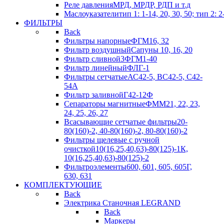
Реле давления
МРД, МРДР, РДП и т.д
Маслоуказатели
тип 1: 1-14, 20, 30, 50; тип 2: 2
ФИЛЬТРЫ
Back
Фильтры напорные
ФГМ16, 32
Фильтр воздушный
Сапуны 10, 16, 20
Фильтр сливной
3ФГМ1-40
Фильтр линейный
ФЛГ-1
Фильтры сетчатые
АС42-5, ВС42-5, С42-
54А
Фильтр заливной
Г42-12Ф
Сепараторы магнитные
ФММ21, 22, 23,
24, 25, 26, 27
Всасывающие сетчатые фильтры
20-
80(160)-2, 40-80(160)-2, 80-80(160)-2
Фильтры щелевые с ручной
очисткой
10(16,25,40,63)-80(125)-1К,
10(16,25,40,63)-80(125)-2
Фильтроэлементы
600, 601, 605, 605Г,
630, 631
КОМПЛЕКТУЮЩИЕ
Back
Электрика Станочная LEGRAND
Back
Маркеры