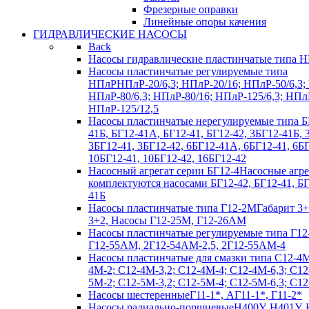
Фрезерные оправки
Линейные опоры качения
ГИДРАВЛИЧЕСКИЕ НАСОСЫ
Back
Насосы гидравлические пластинчатые типа 
Насосы пластинчатые регулируемые типа
НПлР
НПлР-20/6,3; НПлР-20/16; НПлР-50/6,3;
НПлР-80/6,3; НПлР-80/16; НПлР-125/6,3; НПл
НПлР-125/12,5
Насосы пластинчатые нерегулируемые типа Б
41Б, БГ12-41А, БГ12-41, БГ12-42, 3БГ12-41Б,
3БГ12-41, 3БГ12-42, 6БГ12-41А, 6БГ12-41, 6БГ
10БГ12-41, 10БГ12-42, 16БГ12-42
Насосный агрегат серии БГ12-4
Насосные агр
комплектуются насосами БГ12-42, БГ12-41, Б
41Б
Насосы пластинчатые типа Г12-2М
Габарит 3+
3+2, Насосы Г12-25М, Г12-26АМ
Насосы пластинчатые регулируемые типа Г12
Г12-55АМ, 2Г12-54АМ-2,5, 2Г12-55АМ-4
Насосы пластинчатые для смазки типа C12-4
4М-2; С12-4М-3,2; С12-4М-4; С12-4М-6,3; С12
5М-2; С12-5М-3,2; С12-5М-4; С12-5М-6,3; С1
Насосы шестеренные
Г11-1*, АГ11-1*, Г11-2*
Насосы радиально-поршневые
Н400У, Н401У, 