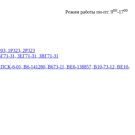
00
00
Отправить запрос
Режим работы пн-пт: 9
-17
203, 1Р323, 2Р323
2ВГ71-31, 3EГ71-31, 3BГ71-31
 ПСК-6-01, В6-141280, В673-11, ВЕ6-138857, В10-73-12, ВЕ10-