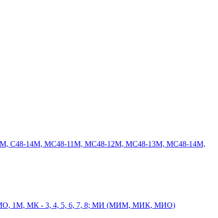
8-13М, С48-14М, МС48-11М, МС48-12М, МС48-13М, МС48-14М,
, МО, 1М, МК - 3, 4, 5, 6, 7, 8; МИ (МИМ, МИК, МИО)