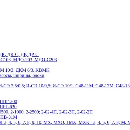
ДК, ДК-С, ДР, ДР-С
С103, МДО-203, МДО-С203
М 10/3, ДКМ 6/3, KBMK
насосы, шприцы, блоки
-СЭ 2,5/0,5; И-СЭ 10/0,5; И-СЭ 10/1, С48-11М, С48-12М, С4
ПШГ-200
ШРГ-630
0500, 2-1000, 2-2500; 2-02-4П, 2-02-3П, 2-02-2П
 БПВ-31М
3, 4, 5, 6, 7, 8, 9, 10; МХ, МХО, 1МХ, МХК - 3, 4, 5, 6, 7, 8; М