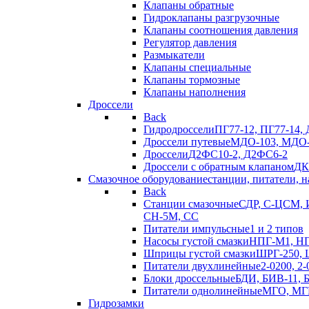
Клапаны обратные
Гидроклапаны разгрузочные
Клапаны соотношения давления
Регулятор давления
Размыкатели
Клапаны специальные
Клапаны тормозные
Клапаны наполнения
Дроссели
Back
Гидродроссели
ПГ77-12, ПГ77-14, 
Дроссели путевые
МДО-103, МДО-
Дроссели
Д2ФС10-2, Д2ФС6-2
Дроссели с обратным клапаном
ДК
Смазочное оборудование
станции, питатели, 
Back
Станции смазочные
СДР, С-ЦСМ, И
СН-5М, CC
Питатели импульсные
1 и 2 типов
Насосы густой смазки
НПГ-М1, Н
Шприцы густой смазки
ШРГ-250, 
Питатели двухлинейные
2-0200, 2-
Блоки дроссельные
БДИ, БИВ-11,
Питатели однолинейные
МГО, МГК-
Гидрозамки