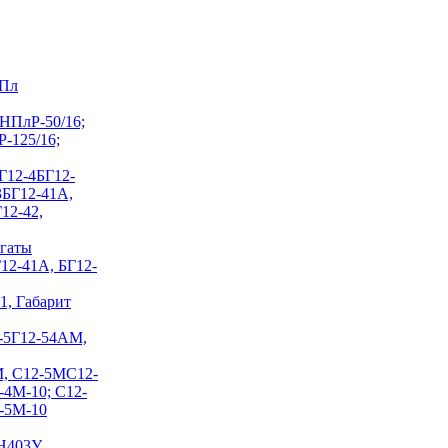
НПл
 НПлР-50/16;
Р-125/16;
Г12-4
БГ12-
 3БГ12-41А,
12-42,
егаты
Г12-41А, БГ12-
1, Габарит
-5
Г12-54АМ,
М, С12-5М
С12-
-4М-10; С12-
2-5М-10
Н403У,