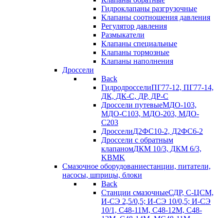
Гидроклапаны разгрузочные
Клапаны соотношения давления
Регулятор давления
Размыкатели
Клапаны специальные
Клапаны тормозные
Клапаны наполнения
Дроссели
Back
Гидродроссели
ПГ77-12, ПГ77-14,
ДК, ДК-С, ДР, ДР-С
Дроссели путевые
МДО-103,
МДО-С103, МДО-203, МДО-
С203
Дроссели
Д2ФС10-2, Д2ФС6-2
Дроссели с обратным
клапаном
ДКМ 10/3, ДКМ 6/3,
KBMK
Смазочное оборудование
станции, питатели,
насосы, шприцы, блоки
Back
Станции смазочные
СДР, С-ЦСМ,
И-СЭ 2,5/0,5; И-СЭ 10/0,5; И-СЭ
10/1, С48-11М, С48-12М, С48-