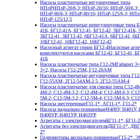
Насосы пластинчатые регулируемые типа
НПлР
НПлР-20/6,3; НПлР-20/16; НПлР-50/6,3;
НПлР-80/6,3; НПлР-80/16; НПлР-125/6,3; НПл
НПлР-125/12,5
Насосы пластинчатые нерегулируемые типа Б
41Б, БГ12-41А, БГ12-41, БГ12-42, 3БГ12-41Б,
3БГ12-41, 3БГ12-42, 6БГ12-41А, 6БГ12-41, 6БГ
10БГ12-41, 10БГ12-42, 16БГ12-42
Насосный агрегат серии БГ12-4
Насосные агр
комплектуются насосами БГ12-42, БГ12-41, Б
41Б
Насосы пластинчатые типа Г12-2М
Габарит 3+
3+2, Насосы Г12-25М, Г12-26АМ
Насосы пластинчатые регулируемые типа Г12
Г12-55АМ, 2Г12-54АМ-2,5, 2Г12-55АМ-4
Насосы пластинчатые для смазки типа C12-4
4М-2; С12-4М-3,2; С12-4М-4; С12-4М-6,3; С12
5М-2; С12-5М-3,2; С12-5М-4; С12-5М-6,3; С1
Насосы шестеренные
Г11-1*, АГ11-1*, Г11-2*
Насосы радиально-поршневые
Н400У, Н401У, 
Н400УР, Н401УР, Н403УР
Агрегаты с электродвигателем
БГ11-1*, БГ11-2
Агрегаты без электродвигателя
ДБГ11-1*, ДВГ
2*
Гидромоторы аксиально-поршневые
Г15-2*, Э