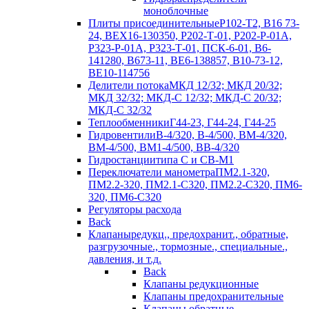
моноблочные
Плиты присоединительные
Р102-Т2, В16 73-
24, ВЕХ16-130350, Р202-Т-01, Р202-Р-01А,
Р323-Р-01А, Р323-Т-01, ПСК-6-01, В6-
141280, В673-11, ВЕ6-138857, В10-73-12,
ВЕ10-114756
Делители потока
МКД 12/32; МКД 20/32;
МКД 32/32; МКД-С 12/32; МКД-С 20/32;
МКД-С 32/32
Теплообменники
Г44-23, Г44-24, Г44-25
Гидровентили
В-4/320, В-4/500, ВМ-4/320,
ВМ-4/500, ВМ1-4/500, ВВ-4/320
Гидростанции
типа С и СВ-М1
Переключатели манометра
ПМ2.1-320,
ПМ2.2-320, ПМ2.1-С320, ПМ2.2-С320, ПМ6-
320, ПМ6-С320
Регуляторы расхода
Back
Клапаны
редукц., предохранит., обратные,
разгрузочные., тормозные., специальные.,
давления, и т.д.
Back
Клапаны редукционные
Клапаны предохранительные
Клапаны обратные