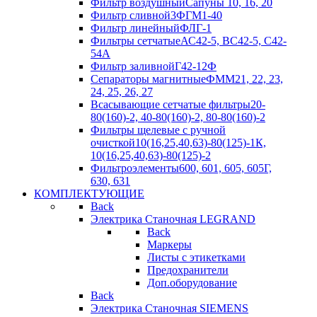
Фильтр воздушный
Сапуны 10, 16, 20
Фильтр сливной
3ФГМ1-40
Фильтр линейный
ФЛГ-1
Фильтры сетчатые
АС42-5, ВС42-5, С42-
54А
Фильтр заливной
Г42-12Ф
Сепараторы магнитные
ФММ21, 22, 23,
24, 25, 26, 27
Всасывающие сетчатые фильтры
20-
80(160)-2, 40-80(160)-2, 80-80(160)-2
Фильтры щелевые с ручной
очисткой
10(16,25,40,63)-80(125)-1К,
10(16,25,40,63)-80(125)-2
Фильтроэлементы
600, 601, 605, 605Г,
630, 631
КОМПЛЕКТУЮЩИЕ
Back
Электрика Станочная LEGRAND
Back
Маркеры
Листы с этикетками
Предохранители
Доп.оборудование
Back
Электрика Станочная SIEMENS