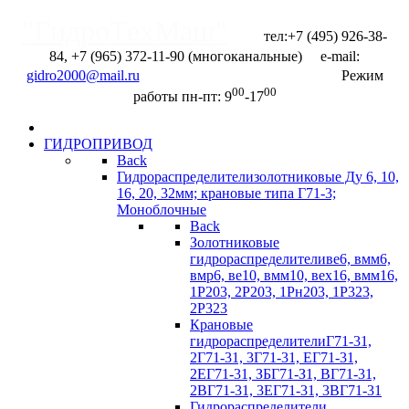
"ГидроТехМаш"
тел:+7 (495) 926-38-
84, +7 (965) 372-11-90 (многоканальные) e-mail:
Отправить запрос
gidro2000@mail.ru
Режим
00
00
работы пн-пт: 9
-17
ГИДРОПРИВОД
Back
Гидрораспределители
золотниковые Ду 6, 10,
16, 20, 32мм; крановые типа Г71-3;
Моноблочные
Back
Золотниковые
гидрораспределители
ве6, вмм6,
вмр6, ве10, вмм10, вех16, вмм16,
1Р203, 2Р203, 1Рн203, 1Р323,
2Р323
Крановые
гидрораспределители
Г71-31,
2Г71-31, 3Г71-31, ЕГ71-31,
2ЕГ71-31, ЗБГ71-З1, ВГ71-31,
2ВГ71-31, 3EГ71-31, 3BГ71-31
Гидрораспределители