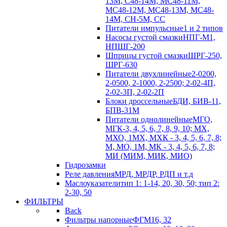
13М, С48-14М, МС48-11М,
МС48-12М, МС48-13М, МС48-
14М, СН-5М, CC
Питатели импульсные
1 и 2 типов
Насосы густой смазки
НПГ-М1,
НПШГ-200
Шприцы густой смазки
ШРГ-250,
ШРГ-630
Питатели двухлинейные
2-0200,
2-0500, 2-1000, 2-2500; 2-02-4П,
2-02-3П, 2-02-2П
Блоки дроссельные
БДИ, БИВ-11,
БПВ-31М
Питатели однолинейные
МГО,
МГК-3, 4, 5, 6, 7, 8, 9, 10; МХ,
МХО, 1МХ, МХК - 3, 4, 5, 6, 7, 8;
М, МО, 1М, МК - 3, 4, 5, 6, 7, 8;
МИ (МИМ, МИК, МИО)
Гидрозамки
Реле давления
МРД, МРДР, РДП и т.д
Маслоуказатели
тип 1: 1-14, 20, 30, 50; тип 2:
2-30, 50
ФИЛЬТРЫ
Back
Фильтры напорные
ФГМ16, 32