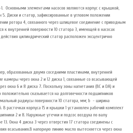
-1. Основными элементами насосов являются корпус с крышкой,
ин 5. Диски и статор, зафиксированные в угловом положении
ении ротора 4, связанного через шлицевое соединение с приводным
я к внутренней поверхности 10 статора 3, имеющей в насосах
о действия цилиндрический статор расположен эксцентрично
мер, образованных двумя соседними пластинами, внутренней
 камеры через окна 2 и 12 диска 1, связанные со всасывающей
 окна 6 и 8 диска 7. Поскольку зоны нагнетания (ВС и DA) и
то положительно сказывается на долговечности подшипников
инимальный радиусы поверхности 10 статора, мм; b - ширина
 б. В расточках корпуса 15 и крышки 1 установлен рабочий комплект
шипники 2 и 8. Наружные утечки и подсос воздуха по валу
3. Окна 4 диска 3 через отверстия 17 статора соединены с
ловия всасывания.В напорную линию масло вытесняется через окна