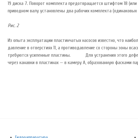
19 диска 7. Поворот комплекта предотвращается штифтом 18 (или в
приводном валу установлены два рабочих комплекта (одинаковых 
Рис. 2
Из опыта эксплуатации пластинчатых насосов известно, что наиболь
давление в отверстиях 11, а противодавление со стороны зоны вса
требуются усиленные пластины. Для устранения этого дефекта в
через канавки в пластинах — в камеру А, образованную фасками па
Гидроаппаратура