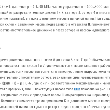
27 см3, давление р = 6,3…30 МПа, частоту вращения n = 600…3000 мин
тоящий из распределительных дисков 1 и 7, статора 3, ротора 4 и пласт
 (не показаны), а также давлением масла в напорной линии. При вращ
ой силой и давлением масла, подведенного в отверстия 11, прижимаютс
вратно-поступательное движение в пазах ротора (в насосах одинарног
а
время движения пластин от точки А до точки В и от С до D объемы ка
поверхностями дисков 1 и 7, увеличиваются и масло заполняет рабочие
уменьшаются и масло вытесняется в напорную линию гидросистемы через
диаметрально относительно ротора, радиальные силы уравновешены, ч
 r)[π(R + r) - jz]·10-6 , где R и r – соответственно максимальный и м
стота вращения, мин-1. Конструкция насоса типа
НПл
показана на рис. 1,
вое соединение связан с приводным валом 11, опирающимся на шарикопод
Комплект сжимается тремя пружинами 12 и давлением масла в камере 1
сасывающей линии поступает в ротор с двух сторон, что облегчает ус