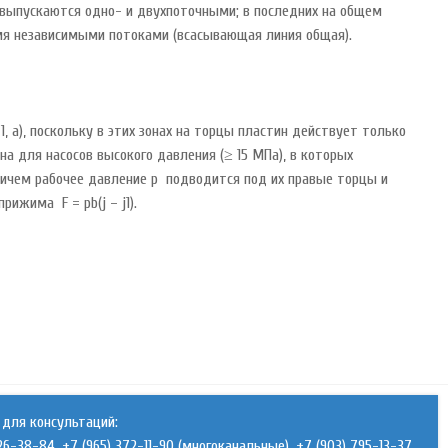
сы выпускаются одно- и двухпоточными; в последних на общем
мя независимыми потоками (всасывающая линия общая).
, а), поскольку в этих зонах на торцы пластин действует только
а для насосов высокого давления (≥ 15 МПа), в которых
ичем рабочее давление р подводится под их правые торцы и
ижима F = рb(j – j1).
для консультаций:
26-38-84, +7 (965) 372-11-90 (многоканальные), +7 (903) 795-13-37