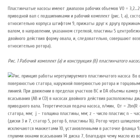
Пластинчатые насосы имеют диапазон рабочих объемов V0 = 3,2…2
приводной вал с подшипниками и рабочий комплект (рис. 1, а), сос
относительно корпуса штифтом 9, прижаты друг к другу пружинами
валом, в направлении, указанном стрелкой, пластины 5 центробежн
двойного действия форму овала, и, следовательно, совершают воз
относительно ротора).
Рис. 1 Рабочий комплект (а) и конструкция (б) пластинчатого насос
Во 
поверхностью статора, наружной поверхностью ротора и торцовыми 
линией. При движении в пределах участков ВС и DA объемы камер 
всасывания (АВ и CD) в насосах двойного действия расположены 
приводного вала. Теоретическая подача насоса, л/мин, Qт = 2bn(R –
статора, мм; j – толщина пластины, мм; z – число пластин; n – ча
(диски 3 и 7, статор 5, ротор 6, пластины 16). Ротор через шлице
исключаются манжетами 10, установленными в расточке фланца 9. 
глухими окнами всасывания 14 диска 7, благодаря чему масло из в