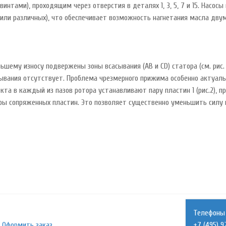
интами), проходящим через отверстия в деталях 1, 3, 5, 7 и 15. Насо
или различных), что обеспечивает возможность нагнетания масла дву
шему износу подвержены зоны всасывания (АВ и CD) статора (см. рис. 1
сывания отсутствует. Проблема чрезмерного прижима особенно актуальн
 каждый из пазов ротора устанавливают пару пластин 1 (рис.2), пр
ры сопряженных пластин. Это позволяет существенно уменьшить силу пр
Телефоны 
Оформить заказ
+7 (495) 9