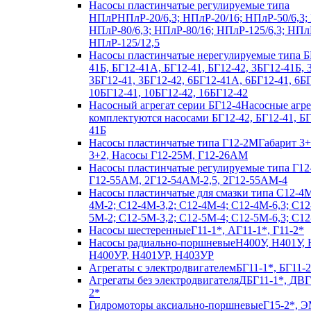
Насосы пластинчатые регулируемые типа
НПлР
НПлР-20/6,3; НПлР-20/16; НПлР-50/6,3;
НПлР-80/6,3; НПлР-80/16; НПлР-125/6,3; НПл
НПлР-125/12,5
Насосы пластинчатые нерегулируемые типа Б
41Б, БГ12-41А, БГ12-41, БГ12-42, 3БГ12-41Б,
3БГ12-41, 3БГ12-42, 6БГ12-41А, 6БГ12-41, 6БГ
10БГ12-41, 10БГ12-42, 16БГ12-42
Насосный агрегат серии БГ12-4
Насосные агр
комплектуются насосами БГ12-42, БГ12-41, Б
41Б
Насосы пластинчатые типа Г12-2М
Габарит 3+
3+2, Насосы Г12-25М, Г12-26АМ
Насосы пластинчатые регулируемые типа Г12
Г12-55АМ, 2Г12-54АМ-2,5, 2Г12-55АМ-4
Насосы пластинчатые для смазки типа C12-4
4М-2; С12-4М-3,2; С12-4М-4; С12-4М-6,3; С12
5М-2; С12-5М-3,2; С12-5М-4; С12-5М-6,3; С1
Насосы шестеренные
Г11-1*, АГ11-1*, Г11-2*
Насосы радиально-поршневые
Н400У, Н401У, 
Н400УР, Н401УР, Н403УР
Агрегаты с электродвигателем
БГ11-1*, БГ11-2
Агрегаты без электродвигателя
ДБГ11-1*, ДВГ
2*
Гидромоторы аксиально-поршневые
Г15-2*, Э