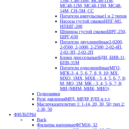
13М, С48-14М, МС48-11М,
МС48-12М, МС48-13М, МС48-
14М, СН-5М, CC
Питатели импульсные
1 и 2 типов
Насосы густой смазки
НПГ-М1,
НПШГ-200
Шприцы густой смазки
ШРГ-250,
ШРГ-630
Питатели двухлинейные
2-0200,
2-0500, 2-1000, 2-2500; 2-02-4П,
2-02-3П, 2-02-2П
Блоки дроссельные
БДИ, БИВ-11,
БПВ-31М
Питатели однолинейные
МГО,
МГК-3, 4, 5, 6, 7, 8, 9, 10; МХ,
МХО, 1МХ, МХК - 3, 4, 5, 6, 7, 8;
М, МО, 1М, МК - 3, 4, 5, 6, 7, 8;
МИ (МИМ, МИК, МИО)
Гидрозамки
Реле давления
МРД, МРДР, РДП и т.д
Маслоуказатели
тип 1: 1-14, 20, 30, 50; тип 2:
2-30, 50
ФИЛЬТРЫ
Back
Фильтры напорные
ФГМ16, 32