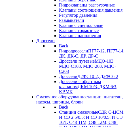
Гидроклапаны разгрузочные
Клапаны соотношения давления
Регулятор давления
Размыкатели
Клапаны специальные
Клапаны тормозные
Клапаны наполнения
Дроссели
Back
Гидродроссели
ПГ77-12, ПГ77-14,
ДК, ДК-С, ДР, ДР-С
Дроссели путевые
МДО-103,
МДО-С103, МДО-203, МДО-
С203
Дроссели
Д2ФС10-2, Д2ФС6-2
Дроссели с обратным
клапаном
ДКМ 10/3, ДКМ 6/3,
KBMK
Смазочное оборудование
станции, питатели,
насосы, шприцы, блоки
Back
Станции смазочные
СДР, С-ЦСМ,
И-СЭ 2,5/0,5; И-СЭ 10/0,5; И-СЭ
10/1, С48-11М, С48-12М, С48-