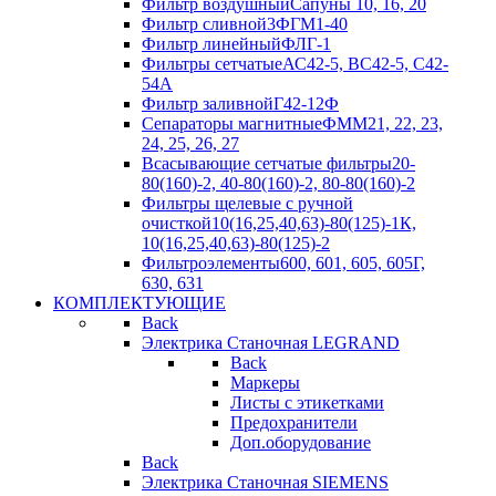
Фильтр воздушный
Сапуны 10, 16, 20
Фильтр сливной
3ФГМ1-40
Фильтр линейный
ФЛГ-1
Фильтры сетчатые
АС42-5, ВС42-5, С42-
54А
Фильтр заливной
Г42-12Ф
Сепараторы магнитные
ФММ21, 22, 23,
24, 25, 26, 27
Всасывающие сетчатые фильтры
20-
80(160)-2, 40-80(160)-2, 80-80(160)-2
Фильтры щелевые с ручной
очисткой
10(16,25,40,63)-80(125)-1К,
10(16,25,40,63)-80(125)-2
Фильтроэлементы
600, 601, 605, 605Г,
630, 631
КОМПЛЕКТУЮЩИЕ
Back
Электрика Станочная LEGRAND
Back
Маркеры
Листы с этикетками
Предохранители
Доп.оборудование
Back
Электрика Станочная SIEMENS