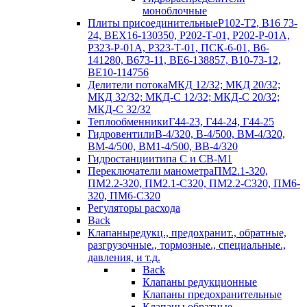
моноблочные
Плиты присоединительные
Р102-Т2, В16 73-
24, ВЕХ16-130350, Р202-Т-01, Р202-Р-01А,
Р323-Р-01А, Р323-Т-01, ПСК-6-01, В6-
141280, В673-11, ВЕ6-138857, В10-73-12,
ВЕ10-114756
Делители потока
МКД 12/32; МКД 20/32;
МКД 32/32; МКД-С 12/32; МКД-С 20/32;
МКД-С 32/32
Теплообменники
Г44-23, Г44-24, Г44-25
Гидровентили
В-4/320, В-4/500, ВМ-4/320,
ВМ-4/500, ВМ1-4/500, ВВ-4/320
Гидростанции
типа С и СВ-М1
Переключатели манометра
ПМ2.1-320,
ПМ2.2-320, ПМ2.1-С320, ПМ2.2-С320, ПМ6-
320, ПМ6-С320
Регуляторы расхода
Back
Клапаны
редукц., предохранит., обратные,
разгрузочные., тормозные., специальные.,
давления, и т.д.
Back
Клапаны редукционные
Клапаны предохранительные
Клапаны обратные