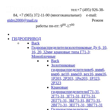
"ГидроТехМаш"
тел:+7 (495) 926-38-
84, +7 (965) 372-11-90 (многоканальные) e-mail:
Отправить запрос
Режим
00
00
работы пн-пт: 9
-17
ГИДРОПРИВОД
Back
Гидрораспределители
золотниковые Ду 6, 10,
16, 20, 32мм; крановые типа Г71-3;
Моноблочные
Back
Золотниковые
гидрораспределители
ве6, вмм6,
вмр6, ве10, вмм10, вех16, вмм16,
1Р203, 2Р203, 1Рн203, 1Р323,
2Р323
Крановые
гидрораспределители
Г71-31,
2Г71-31, 3Г71-31, ЕГ71-31,
2ЕГ71-31, ЗБГ71-З1, ВГ71-31,
2ВГ71-31, 3EГ71-31, 3BГ71-31
Гидрораспределители