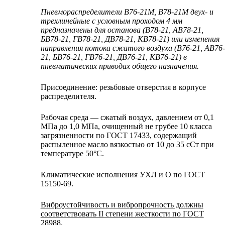
Пневмораспределители В76-21М, В78-21М двух- и
трехлинейные с условным проходом 4 мм
предназначены для останова (В78-21, АВ78-21,
БВ78-21, ГВ78-21, ДВ78-21, КВ78-21) или изменения
направления потока сжатого воздуха (В76-21, АВ76-
21, БВ76-21, ГВ76-21, ДВ76-21, КВ76-21) в
пневматических приводах общего назначения.
Присоединение: резьбовые отверстия в корпусе
распределителя.
Рабочая среда — сжатый воздух, давлением от 0,1
МПа до 1,0 МПа, очищенный не грубее 10 класса
загрязненности по ГОСТ 17433, содержащий
распыленное масло вязкостью от 10 до 35 сСт при
температуре 50°C.
Климатические исполнения УХЛ и О по ГОСТ
15150-69.
Виброустойчивость и вибропрочность должны
соответствовать II степени жесткости по ГОСТ
28988.