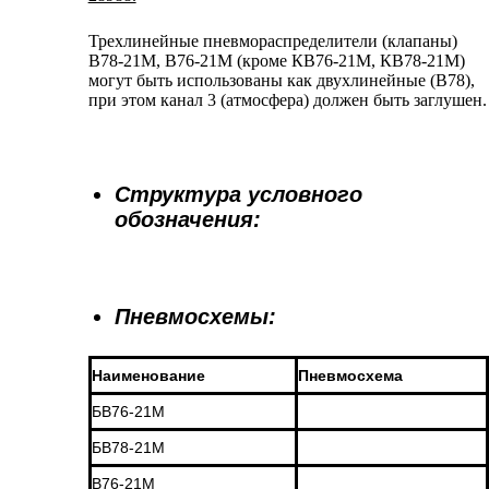
Трехлинейные пневмораспределители (клапаны)
В78-21М, В76-21М (кроме КВ76-21М, КВ78-21М)
могут быть использованы как двухлинейные (В78),
при этом канал 3 (атмосфера) должен быть заглушен.
Структура условного
обозначения:
Пневмосхемы:
Наименование
Пневмосхема
БВ76-21М
БВ78-21М
В76-21М