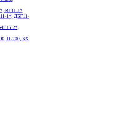
*, ВГ11-1*
11-1*, ДБГ11-
МГ15-2*,
00, П-200, БХ