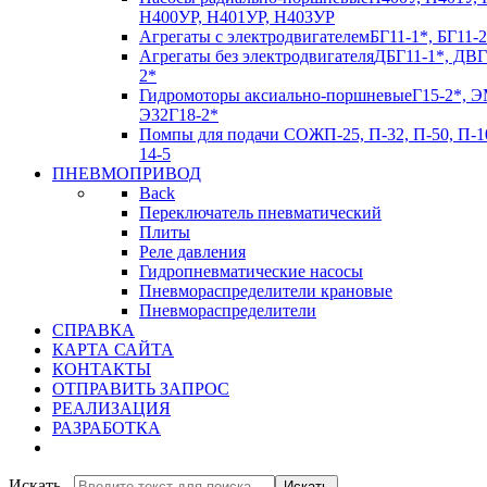
Н400УР, Н401УР, Н403УР
Агрегаты с электродвигателем
БГ11-1*, БГ11-2
Агрегаты без электродвигателя
ДБГ11-1*, ДВГ
2*
Гидромоторы аксиально-поршневые
Г15-2*, Э
Э32Г18-2*
Помпы для подачи СОЖ
П-25, П-32, П-50, П-1
14-5
ПНЕВМОПРИВОД
Back
Переключатель пневматический
Плиты
Реле давления
Гидропневматические насосы
Пневмораспределители крановые
Пневмораспределители
СПРАВКА
КАРТА САЙТА
КОНТАКТЫ
ОТПРАВИТЬ ЗАПРОС
РЕАЛИЗАЦИЯ
РАЗРАБОТКА
Искать...
Искать