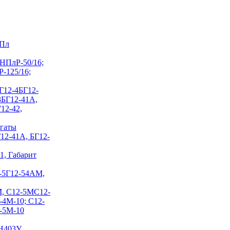
НПл
 НПлР-50/16;
Р-125/16;
Г12-4
БГ12-
 3БГ12-41А,
12-42,
егаты
Г12-41А, БГ12-
1, Габарит
-5
Г12-54АМ,
М, С12-5М
С12-
-4М-10; С12-
2-5М-10
Н403У,