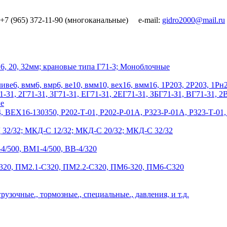
7 (965) 372-11-90 (многоканальные) e-mail:
16, 20, 32мм; крановые типа Г71-3; Моноблочные
ли
ве6, вмм6, вмр6, ве10, вмм10, вех16, вмм16, 1Р203, 2Р203, 1Рн
1-31, 2Г71-31, 3Г71-31, ЕГ71-31, 2ЕГ71-31, ЗБГ71-З1, ВГ71-31, 
е
4, ВЕХ16-130350, Р202-Т-01, Р202-Р-01А, Р323-Р-01А, Р323-Т-01,
32/32; МКД-С 12/32; МКД-С 20/32; МКД-С 32/32
-4/500, ВМ1-4/500, ВВ-4/320
320, ПМ2.1-С320, ПМ2.2-С320, ПМ6-320, ПМ6-С320
грузочные., тормозные., специальные., давления, и т.д.