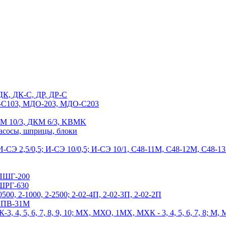
ДК, ДК-С, ДР, ДР-С
С103, МДО-203, МДО-С203
М 10/3, ДКМ 6/3, KBMK
насосы, шприцы, блоки
-СЭ 2,5/0,5; И-СЭ 10/0,5; И-СЭ 10/1, С48-11М, С48-12М, С4
ПШГ-200
ШРГ-630
0500, 2-1000, 2-2500; 2-02-4П, 2-02-3П, 2-02-2П
 БПВ-31М
3, 4, 5, 6, 7, 8, 9, 10; МХ, МХО, 1МХ, МХК - 3, 4, 5, 6, 7, 8; М