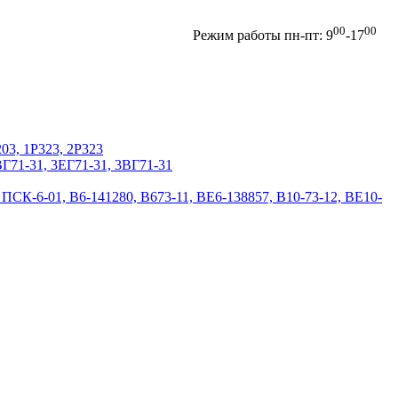
00
00
Отправить запрос
Режим работы пн-пт: 9
-17
203, 1Р323, 2Р323
2ВГ71-31, 3EГ71-31, 3BГ71-31
 ПСК-6-01, В6-141280, В673-11, ВЕ6-138857, В10-73-12, ВЕ10-