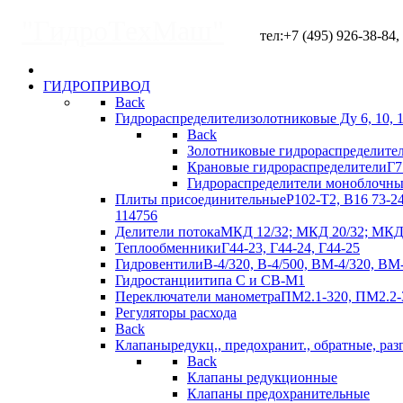
"ГидроТехМаш"
тел:+7 (495) 926-38-84, +
ГИДРОПРИВОД
Back
Гидрораспределители
золотниковые Ду 6, 10, 
Back
Золотниковые гидрораспределите
Крановые гидрораспределители
Г7
Гидрораспределители моноблочны
Плиты присоединительные
Р102-Т2, В16 73-2
114756
Делители потока
МКД 12/32; МКД 20/32; МКД 
Теплообменники
Г44-23, Г44-24, Г44-25
Гидровентили
В-4/320, В-4/500, ВМ-4/320, ВМ
Гидростанции
типа С и СВ-М1
Переключатели манометра
ПМ2.1-320, ПМ2.2-
Регуляторы расхода
Back
Клапаны
редукц., предохранит., обратные, раз
Back
Клапаны редукционные
Клапаны предохранительные