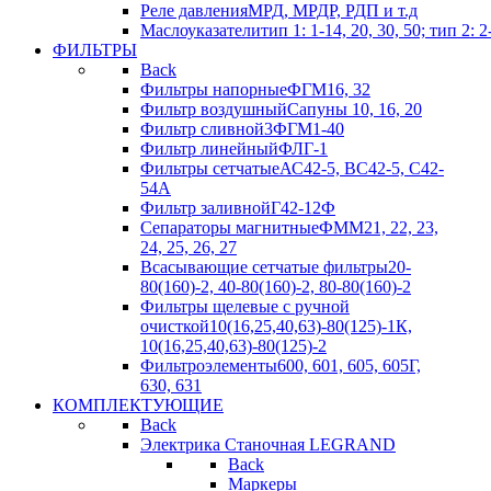
Реле давления
МРД, МРДР, РДП и т.д
Маслоуказатели
тип 1: 1-14, 20, 30, 50; тип 2: 2
ФИЛЬТРЫ
Back
Фильтры напорные
ФГМ16, 32
Фильтр воздушный
Сапуны 10, 16, 20
Фильтр сливной
3ФГМ1-40
Фильтр линейный
ФЛГ-1
Фильтры сетчатые
АС42-5, ВС42-5, С42-
54А
Фильтр заливной
Г42-12Ф
Сепараторы магнитные
ФММ21, 22, 23,
24, 25, 26, 27
Всасывающие сетчатые фильтры
20-
80(160)-2, 40-80(160)-2, 80-80(160)-2
Фильтры щелевые с ручной
очисткой
10(16,25,40,63)-80(125)-1К,
10(16,25,40,63)-80(125)-2
Фильтроэлементы
600, 601, 605, 605Г,
630, 631
КОМПЛЕКТУЮЩИЕ
Back
Электрика Станочная LEGRAND
Back
Маркеры