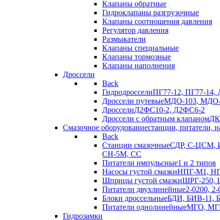
Клапаны обратные
Гидроклапаны разгрузочные
Клапаны соотношения давления
Регулятор давления
Размыкатели
Клапаны специальные
Клапаны тормозные
Клапаны наполнения
Дроссели
Back
Гидродроссели
ПГ77-12, ПГ77-14, 
Дроссели путевые
МДО-103, МДО-
Дроссели
Д2ФС10-2, Д2ФС6-2
Дроссели с обратным клапаном
ДК
Смазочное оборудование
станции, питатели, 
Back
Станции смазочные
СДР, С-ЦСМ, И
СН-5М, CC
Питатели импульсные
1 и 2 типов
Насосы густой смазки
НПГ-М1, Н
Шприцы густой смазки
ШРГ-250, 
Питатели двухлинейные
2-0200, 2-
Блоки дроссельные
БДИ, БИВ-11,
Питатели однолинейные
МГО, МГК-
Гидрозамки