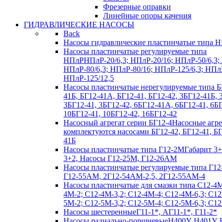
Фрезерные оправки
Линейные опоры качения
ГИДРАВЛИЧЕСКИЕ НАСОСЫ
Back
Насосы гидравлические пластинчатые типа 
Насосы пластинчатые регулируемые типа
НПлР
НПлР-20/6,3; НПлР-20/16; НПлР-50/6,3;
НПлР-80/6,3; НПлР-80/16; НПлР-125/6,3; НПл
НПлР-125/12,5
Насосы пластинчатые нерегулируемые типа Б
41Б, БГ12-41А, БГ12-41, БГ12-42, 3БГ12-41Б,
3БГ12-41, 3БГ12-42, 6БГ12-41А, 6БГ12-41, 6БГ
10БГ12-41, 10БГ12-42, 16БГ12-42
Насосный агрегат серии БГ12-4
Насосные агр
комплектуются насосами БГ12-42, БГ12-41, Б
41Б
Насосы пластинчатые типа Г12-2М
Габарит 3+
3+2, Насосы Г12-25М, Г12-26АМ
Насосы пластинчатые регулируемые типа Г12
Г12-55АМ, 2Г12-54АМ-2,5, 2Г12-55АМ-4
Насосы пластинчатые для смазки типа C12-4
4М-2; С12-4М-3,2; С12-4М-4; С12-4М-6,3; С12
5М-2; С12-5М-3,2; С12-5М-4; С12-5М-6,3; С1
Насосы шестеренные
Г11-1*, АГ11-1*, Г11-2*
Насосы радиально-поршневые
Н400У, Н401У, 