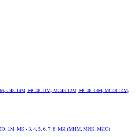
8-13М, С48-14М, МС48-11М, МС48-12М, МС48-13М, МС48-14М,
, МО, 1М, МК - 3, 4, 5, 6, 7, 8; МИ (МИМ, МИК, МИО)